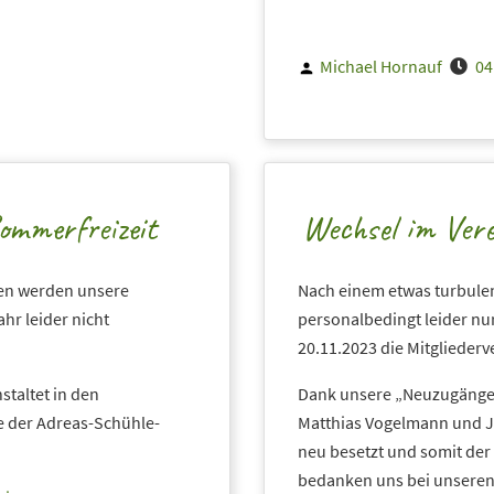
Posted
Michael Hornauf
04
by
Sommerfreizeit
Wechsel im Ver
gen werden unsere
Nach einem etwas turbulen
hr leider nicht
personalbedingt leider nur
20.11.2023 die Mitglieder
staltet in den
Dank unsere „Neuzugänge“ 
de der Adreas-Schühle-
Matthias Vogelmann und J
neu besetzt und somit der
bedanken uns bei unseren