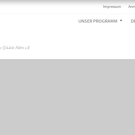
Impressum
Anm
UNSER PROGRAMM
D
s-Schühle-Hütte e.V.