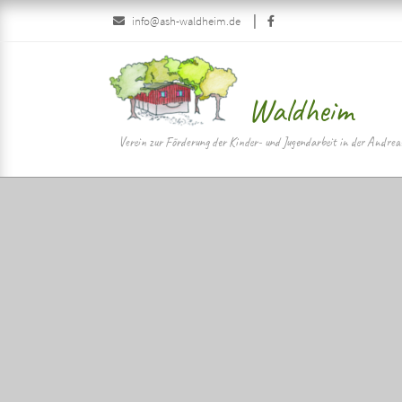
Skip
|
info@ash-waldheim.de
to
content>
Waldheim
Verein zur Förderung der Kinder- und Jugendarbeit in der Andrea