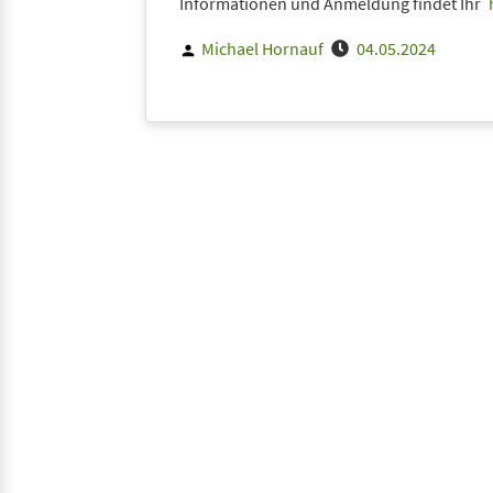
Informationen und Anmeldung findet Ihr
Posted
Michael Hornauf
04.05.2024
by