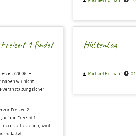
Michael Hornauf
10
by
Freizeit 1 findet
Hüttentag
eizeit (28.08. –
Posted
Michael Hornauf
02
by
r haben wir nicht
 Veranstaltung sicher
h zur Freizeit 2
uf die Freizeit 1
Interesse bestehen, wird
e erstattet.