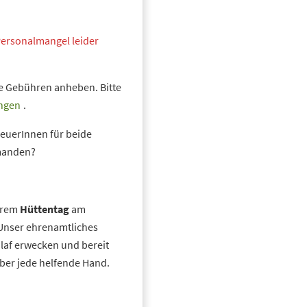
ersonalmangel leider
ie Gebühren anheben. Bitte
ngen
.
reuerInnen für beide
emanden?
erem
Hüttentag
am
Unser ehrenamtliches
laf erwecken und bereit
ber jede helfende Hand.