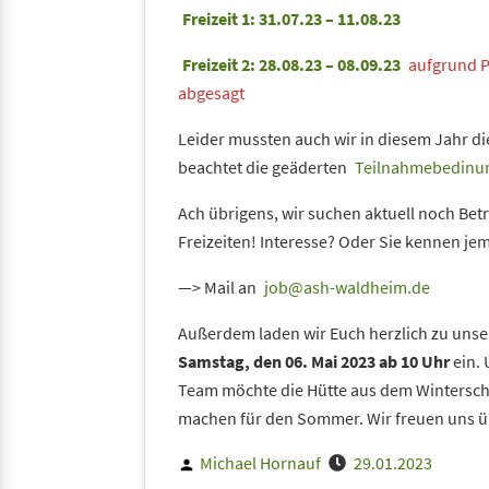
Freizeit 1: 31.07.23 – 11.08.23
Freizeit 2: 28.08.23 – 08.09.23
aufgrund P
abgesagt
Leider mussten auch wir in diesem Jahr d
beachtet die geäderten
Teilnahmebedinu
Ach übrigens, wir suchen aktuell noch Bet
Freizeiten! Interesse? Oder Sie kennen j
—> Mail an
job@ash-waldheim.de
Außerdem laden wir Euch herzlich zu uns
Samstag, den
06. Mai 2023 ab 10 Uhr
ein. 
Team möchte die Hütte aus dem Wintersch
machen für den Sommer. Wir freuen uns ü
Posted
Michael Hornauf
29.01.2023
by