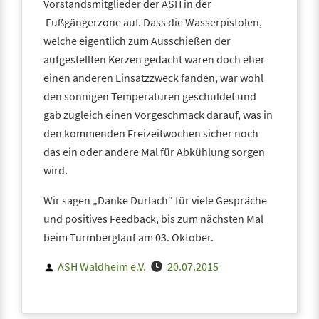
Vorstandsmitglieder der ASH in der
Fußgängerzone auf. Dass die Wasserpistolen,
welche eigentlich zum Ausschießen der
aufgestellten Kerzen gedacht waren doch eher
einen anderen Einsatzzweck fanden, war wohl
den sonnigen Temperaturen geschuldet und
gab zugleich einen Vorgeschmack darauf, was in
den kommenden Freizeitwochen sicher noch
das ein oder andere Mal für Abkühlung sorgen
wird.
Wir sagen „Danke Durlach“ für viele Gespräche
und positives Feedback, bis zum nächsten Mal
beim Turmberglauf am 03. Oktober.
Posted
ASH Waldheim e.V.
20.07.2015
by