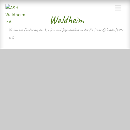
Skip
Navigat
to
Waldheim
content>
Verein zur Förderung der Kinder- und Jugendarbeit in der Andreas-Schühle-Hütte
e.V.