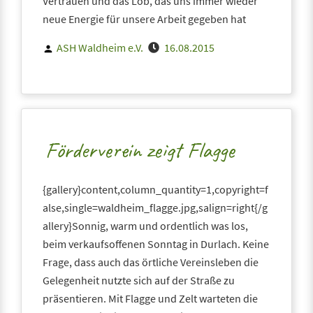
Vertrauen und das Lob, das uns immer wieder
neue Energie für unsere Arbeit gegeben hat
Posted
ASH Waldheim e.V.
16.08.2015
by
Förderverein zeigt Flagge
{gallery}content,column_quantity=1,copyright=f
alse,single=waldheim_flagge.jpg,salign=right{/g
allery}Sonnig, warm und ordentlich was los,
beim verkaufsoffenen Sonntag in Durlach. Keine
Frage, dass auch das örtliche Vereinsleben die
Gelegenheit nutzte sich auf der Straße zu
präsentieren. Mit Flagge und Zelt warteten die