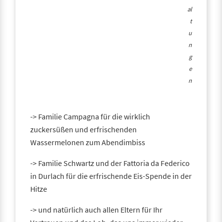
al
t
u
n
g
e
n
-> Familie Campagna für die wirklich
zuckersüßen und erfrischenden
Wassermelonen zum Abendimbiss
-> Familie Schwartz und der Fattoria da Federico
in Durlach für die erfrischende Eis-Spende in der
Hitze
-> und natürlich auch allen Eltern für Ihr